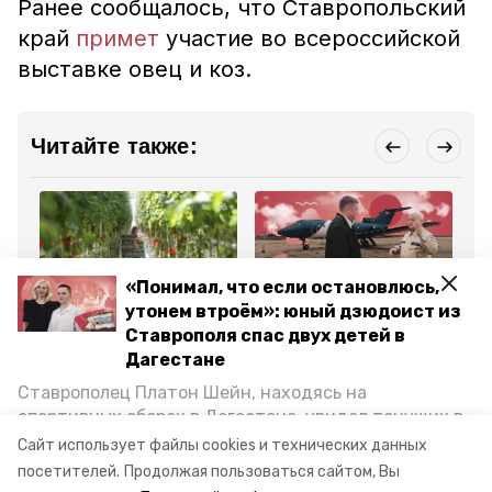
Ранее сообщалось, что Ставропольский
край
примет
участие во всероссийской
выставке овец и коз.
Читайте также:
«Понимал, что если остановлюсь,
утонем втроём»: юный дзюдоист из
Сельское хозяйство
Сельское хозяйство
Сел
9 апреля , 15:46
28 марта , 12:55
13
Ставрополя спас двух детей в
25,6 тыс. тонн
Погодный фронт:
Ни
Дагестане
тепличных овощей
самолёт Росгидромета
Ст
вырастили в
готовится стрелять по
ст
Ставрополец Платон Шейн, находясь на
Ставропольском крае с
облакам на Ставрополье
би
начала года
кл
спортивных сборах в Дегестане, увидел тонущих в
Каспийском море детей и бросился на помощь. По
Сайт использует файлы cookies и технических данных
Все новости
возвращении домой, отважного мальчика
посетителей.
Продолжая пользоваться сайтом, Вы
пригласили в министерство образования края и