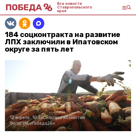
Все новости
Ставропольского
края
184 соцконтракта на развитие
ЛПХ заключили в Ипатовском
округе за пять лет
12 апреля , 10:35
Сельское хозяйство
Фото:
ИА «Победа26»