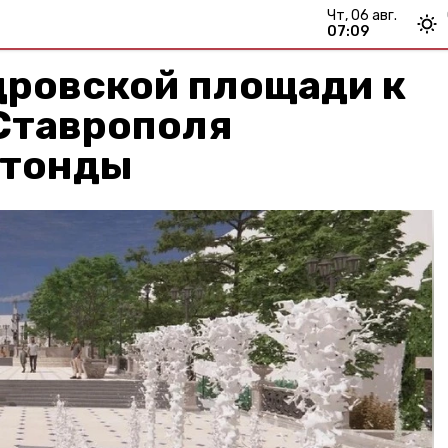
чт, 06 авг.
07:09
дровской площади к
Ставрополя
отонды