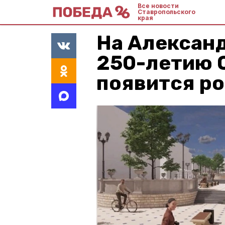
Все новости
Ставропольского
края
На Алексан
250-летию 
появится р