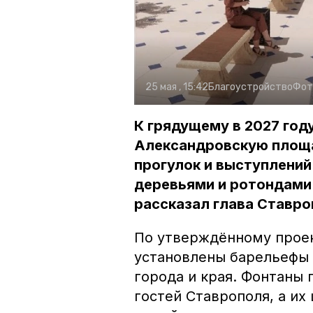
25 мая , 15:42
Благоустройство
Фот
К грядущему в 2027 год
Александровскую площ
прогулок и выступлений
деревьями и ротондами
рассказал глава Ставро
По утверждённому проек
установлены барельефы 
города и края. Фонтаны
гостей Ставрополя, а и