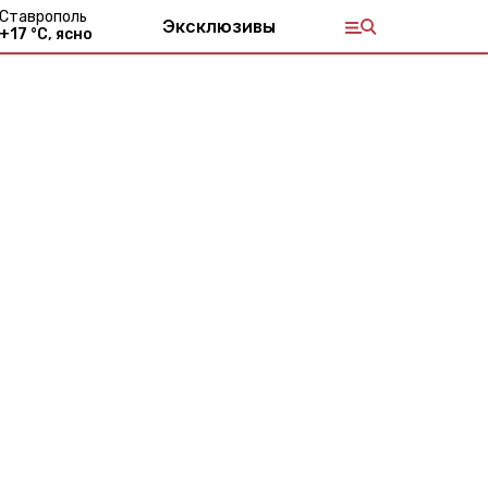
Ставрополь
Эксклюзивы
+
17
°С,
ясно