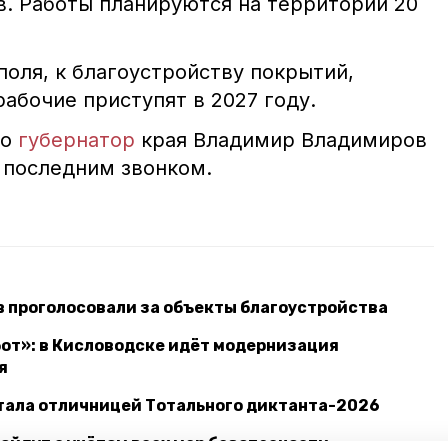
. Работы планируются на территории 20
оля, к благоустройству покрытий,
абочие приступят в 2027 году.
то
губернатор
края Владимир Владимиров
 последним звонком.
в проголосовали за объекты благоустройства
от»: в Кисловодске идёт модернизация
я
ала отличницей Тотального диктанта-2026
ойдут с учётом всех мер безопасности —