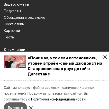
Видеосюжеты
Подкасты
Обращения в редакцию
Эксклюзивы
Карточки
Тесты
О компании
Контактная информация
«Понимал, что если остановлюсь,
Документы
утонем втроём»: юный дзюдоист из
Ставрополя спас двух детей в
Отчеты о результатах деятельности
Дагестане
Общая информация об учреждении
Ставрополец Платон Шейн, находясь на спортивных
Тарифы
сборах в Дегестане, увидел тонущих в Каспийском
Сайт использует файлы cookies и технических данных
море детей и бросился на помощь. По возвращении
посетителей.
Продолжая пользоваться сайтом, Вы
Спецпроекты
домой, отважного мальчика пригласили в
соглашаетесь с
Политикой конфиденциальности
Хроники Победы
министерство образования края и наградили.
Принять
Жить
Корреспондент «Победы26» пообщался с юным героем