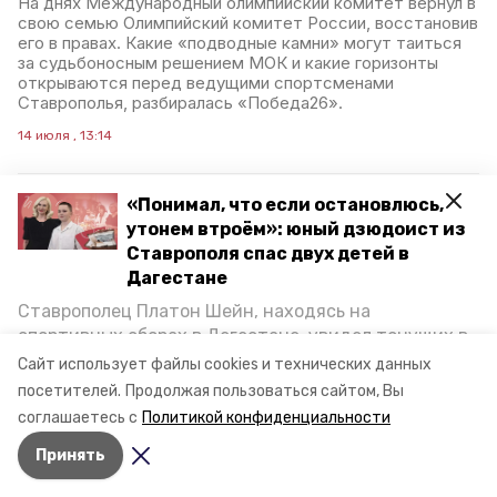
На днях Международный олимпийский комитет вернул в
свою семью Олимпийский комитет России, восстановив
его в правах. Какие «подводные камни» могут таиться
за судьбоносным решением МОК и какие горизонты
открываются перед ведущими спортсменами
Ставрополья, разбиралась «Победа26».
14 июля , 13:14
«Понимал, что если остановлюсь,
«Понимал, что если
утонем втроём»: юный дзюдоист из
Ставрополя спас двух детей в
остановлюсь, утонем
Дагестане
втроём»: юного
дзюдоиста из
Ставрополец Платон Шейн, находясь на
спортивных сборах в Дегестане, увидел тонущих в
Ставрополя наградили за
Каспийском море детей и бросился на помощь. По
спасение детей в
Сайт использует файлы cookies и технических данных
возвращении домой, отважного мальчика
Дагестане
посетителей.
Продолжая пользоваться сайтом, Вы
пригласили в министерство образования края и
соглашаетесь с
Политикой конфиденциальности
наградили. Корреспондент «Победы26» пообщался
В минобре Ставрополья прошло чествование подростка
Принять
с юным героем.
Платона Шейна из краевого центра, который в конце
июня спас в Дагестане двух тонущих в Каспийском