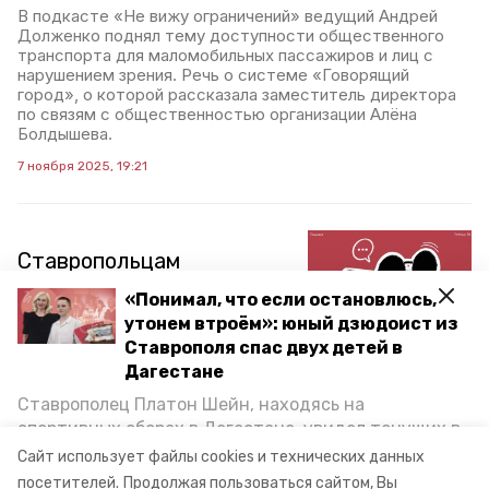
В подкасте «Не вижу ограничений» ведущий Андрей
Долженко поднял тему доступности общественного
транспорта для маломобильных пассажиров и лиц с
нарушением зрения. Речь о системе «Говорящий
город», о которой рассказала заместитель директора
по связям с общественностью организации Алёна
Болдышева.
7 ноября 2025, 19:21
Ставропольцам
рассказали, как
«Понимал, что если остановлюсь,
студентов обучают
утонем втроём»: юный дзюдоист из
инклюзивной культуре
Ставрополя спас двух детей в
Дагестане
Ведущий подкаста «Не вижу ограничений» Андрей
Ставрополец Платон Шейн, находясь на
Долженко побывал в гостях у преподавателя
спортивных сборах в Дегестане, увидел тонущих в
инклюзивной культуры и коммуникации одного из
ставропольских вузов Анны Дорган. Послушать
Каспийском море детей и бросился на помощь. По
Сайт использует файлы cookies и технических данных
разговор можно в новом выпуске подкаста
возвращении домой, отважного мальчика
посетителей.
Продолжая пользоваться сайтом, Вы