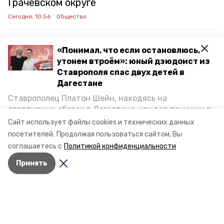
Грачёвском округе
Сегодня, 10:56
Общество
«Понимал, что если остановлюсь,
Участок дороги, повреждённый в
утонем втроём»: юный дзюдоист из
июне селем, восстановили в
Ставрополя спас двух детей в
Курском округе
Дагестане
Сегодня, 10:53
Общество
Ставрополец Платон Шейн, находясь на
спортивных сборах в Дегестане, увидел тонущих в
Каспийском море детей и бросился на помощь. По
Сайт использует файлы cookies и технических данных
Загоревшуюся хозпостройку
возвращении домой, отважного мальчика
посетителей.
Продолжая пользоваться сайтом, Вы
пригласили в министерство образования края и
тушили в Невинномысске
соглашаетесь с
Политикой конфиденциальности
наградили. Корреспондент «Победы26» пообщался
Сегодня, 10:21
Происшествия
Принять
с юным героем.
Главным подарком судьбы
ставропольцы назвали детей,
жизнь и семью