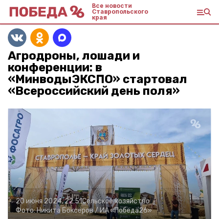
Все новости
Ставропольского
края
Агродроны, лошади и
конференции: в
«МинводыЭКСПО» стартовал
«Всероссийский день поля»
20 июня 2024, 22:51
Сельское хозяйство
Фото:
Никита Боксёров /
ИА «Победа26»