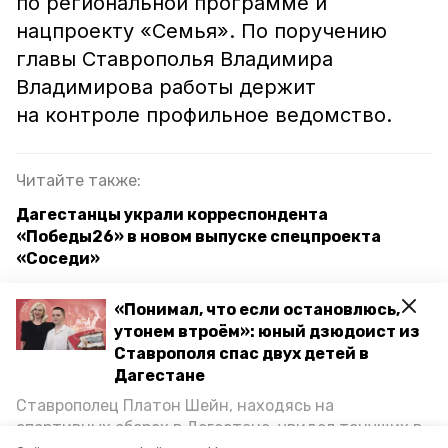
по
региональной программе и
нацпроект
у
«Семья».
По поручению
главы Ставрополья Владимира
Владимирова работы держит
на контроле профильное ведомство.
Читайте также:
Дагестанцы украли корреспондента
«Победы26» в новом выпуске спецпроекта
«Соседи»
Исторический особняк Венециановых в центре
«Понимал, что если остановлюсь,
Ставрополя может превратиться в кафе
утонем втроём»: юный дзюдоист из
Ставрополя спас двух детей в
Музеи Ставрополья вышли в финал
Дагестане
всероссийского конкурса — губернатор
Владимиров
Ставрополец Платон Шейн, находясь на
спортивных сборах в Дегестане, увидел тонущих в