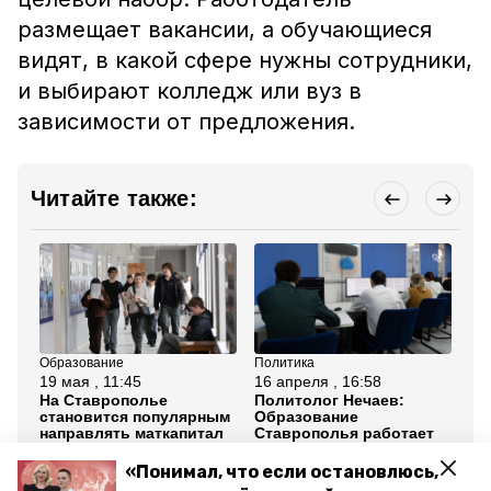
размещает вакансии, а обучающиеся
видят, в какой сфере нужны сотрудники,
и выбирают колледж или вуз в
зависимости от предложения.
Читайте также:
Образование
Политика
Об
19 мая , 11:45
16 апреля , 16:58
15
На Ставрополье
Политолог Нечаев:
Гу
становится популярным
Образование
Вл
направлять маткапитал
Ставрополья работает
Фо
на образование детей
под задачи экономики
Ст
со
«Понимал, что если остановлюсь,
об