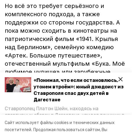
Но всё это требует серьёзного и
комплексного подхода, а также
поддержки со стороны государства. А
пока можно сходить в кинотеатры на
патриотический фильм «1941. Крылья
над Берлином», семейную комедию
«Артек. Большое путешествие»,
отечественный мультфильм «Бука. Моё
любимое чудище» или зарубежные
картины типа «Анчартед: На картах не
«Понимал, что если остановлюсь,
утонем втроём»: юный дзюдоист из
значится» и «Операция «Мясной фарш».
Ставрополя спас двух детей в
Всё это, кстати, будет крутиться и в
Дагестане
ставропольских кинотеатрах на майских
Ставрополец Платон Шейн, находясь на
праздниках.
спортивных сборах в Дегестане, увидел тонущих в
Каспийском море детей и бросился на помощь. По
Сайт использует файлы cookies и технических данных
возвращении домой, отважного мальчика
ставропольский край
кинотеатры
посетителей.
Продолжая пользоваться сайтом, Вы