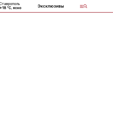
Ставрополь
Эксклюзивы
+
18
°С,
ясно