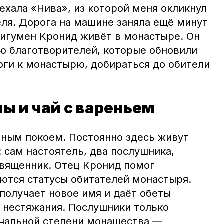
ехала «Нива», из которой меня окликнул
еля. Дорога на машине заняла ещё минут
 игумен Кронид живёт в монастыре. Он
ью благотворителей, которые обновили
оги к монастырю, добираться до обители
.
ы и чай с вареньем
ным покоем. Постоянно здесь живут
 сам настоятель, два послушника,
вященник. Отец Кронид помог
аются статусы обитателей монастыря.
получает новое имя и даёт обеты
и нестяжания. Послушники только
ачальной степени монашества —