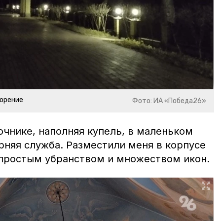
ворение
Фото: ИА «Победа26»
очнике, наполняя купель, в маленьком
рняя служба. Разместили меня в корпусе
с простым убранством и множеством икон.