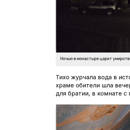
Ночью в монастыре царит умирот
Тихо журчала вода в ист
храме обители шла вече
для братии, в комнате 