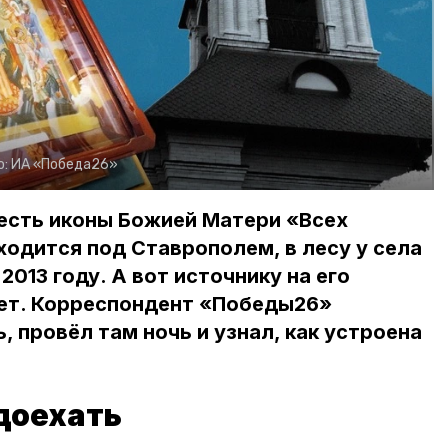
о:
ИА «Победа26»
есть иконы Божией Матери «Всех
одится под Ставрополем, в лесу у села
2013 году. А вот источнику на его
лет. Корреспондент «Победы26»
 провёл там ночь и узнал, как устроена
 доехать