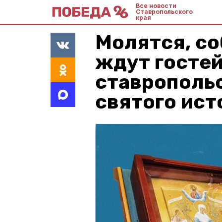
Все новости
Ставропольского
края
Молятся, со
ждут гостей
ставрополь
святого ист