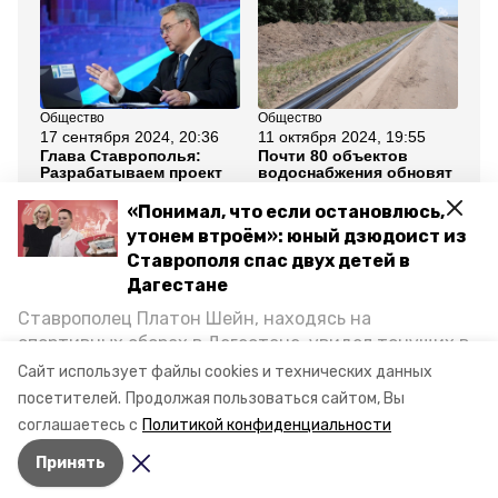
Общество
Общество
Об
17 сентября 2024, 20:36
11 октября 2024, 19:55
11
Глава Ставрополья:
Почти 80 объектов
Гл
Разрабатываем проект
водоснабжения обновят
по
модернизации систем
и построят на
20
водоотведения на КМВ
Ставрополье в 2025
во
«Понимал, что если остановлюсь,
году
утонем втроём»: юный дзюдоист из
Ставрополя спас двух детей в
Все новости
Дагестане
Ставрополец Платон Шейн, находясь на
ставропольский край
спортивных сборах в Дегестане, увидел тонущих в
Каспийском море детей и бросился на помощь. По
Сайт использует файлы cookies и технических данных
модернизация водоснабжения
возвращении домой, отважного мальчика
посетителей.
Продолжая пользоваться сайтом, Вы
пригласили в министерство образования края и
соглашаетесь с
Политикой конфиденциальности
наградили. Корреспондент «Победы26» пообщался
Авторы:
Алина Журавлёва
Принять
с юным героем.