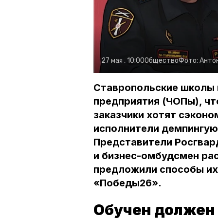
27 мая , 10:00
Общество
Фото:
Антон
Ставропольские школы 
предприятия (ЧОПы), чт
заказчики хотят сэконо
исполнители демпингуют
Представители Росгвар
и бизнес-омбудсмен рас
предложили способы их
«Победы26».
Обучен должен