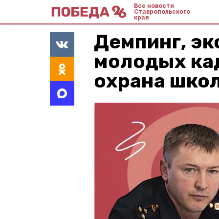
Все новости
Ставропольского
края
Демпинг, эк
молодых кад
охрана школ