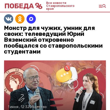
Все новости
Ставропольского
края
Монстр для чужих, умник для
своих: телеведущий Юрий
Вяземский откровенно
пообщался со ставропольскими
студентами
1 июня , 12:32
Общество