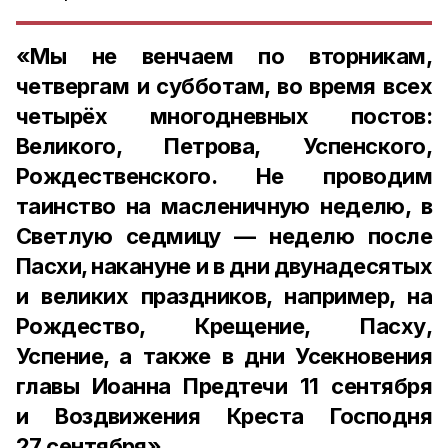
«Мы не венчаем по вторникам,
четвергам и субботам, в
о время всех
четырёх многодневных постов:
Великого, Петрова, Успенского,
Рождественского. Не проводим
таинство на
масленичную неделю, в
Светлую седмицу — неделю после
Пасхи, н
акануне и в дни двунадесятых
и великих праздников, например, на
Рождество, Крещение, Пасху,
Успение, а также в
дни Усекновения
главы Иоанна Предтечи 11 сентября
и Воздвижения Креста Господня
27 сентября»,