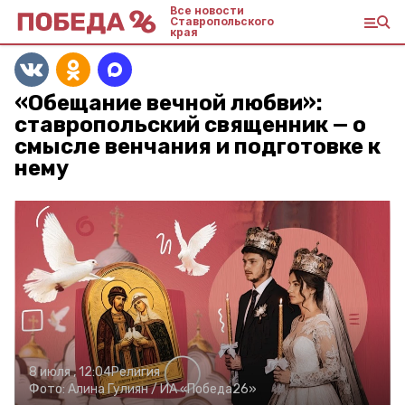
Все новости
Ставропольского
края
«Обещание вечной любви»:
ставропольский священник — о
смысле венчания и подготовке к
нему
8 июля , 12:04
Религия
Фото:
Алина Гулиян /
ИА «Победа26»