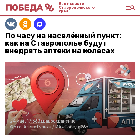
Все новости
Ставропольского
края
По часу на населённый пункт:
как на Ставрополье будут
внедрять аптеки на колёсах
24 мая , 17:36
Здравоохранение
Фото:
Алина Гулиян /
ИА «Победа26»