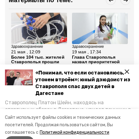
Материалы по теме:
Здравоохранение
Здравоохранение
Об
21 мая , 12:09
19 мая , 17:34
16
Более 104 тыс. жителей
Глава Ставрополья
Фе
Ставрополья прошли
назвал приоритетной
ак
диагностику по ОМС в
задачу увеличения
ка
2026 году
медицинских кадров
от
«Понимал, что если остановлюсь,
Пр
утонем втроём»: юный дзюдоист из
Ставрополя спас двух детей в
Все новости
Дагестане
Ставрополец Платон Шейн, находясь на
ставропольский край
аптека на колёсах
спортивных сборах в Дегестане, увидел тонущих в
Каспийском море детей и бросился на помощь. По
Сайт использует файлы cookies и технических данных
доступность медицины
возвращении домой, отважного мальчика
посетителей.
Продолжая пользоваться сайтом, Вы
пригласили в министерство образования края и
соглашаетесь с
Политикой конфиденциальности
наградили. Корреспондент «Победы26» пообщался