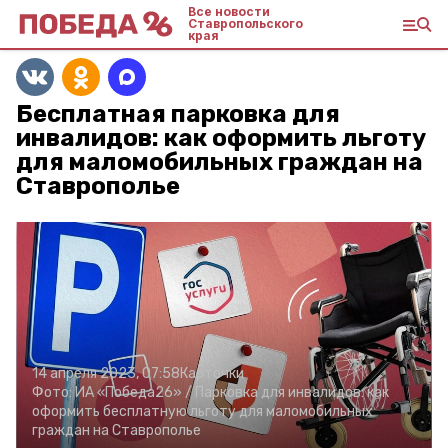
Все новости
Ставропольского
края
Бесплатная парковка для
инвалидов: как оформить льготу
для маломобильных граждан на
Ставрополье
14 апреля 2023, 07:58
Карточки
Фото:
ИА «Победа26» /
Парковка для инвалидов: как
оформить бесплатную льготу для маломобильных
граждан на Ставрополье