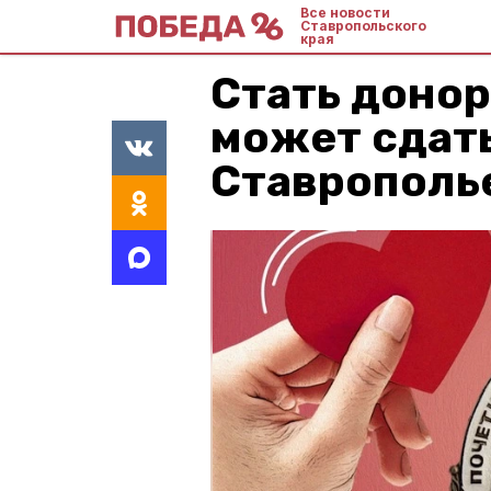
Все новости
Ставропольского
края
Стать доноро
может сдать
Ставрополье