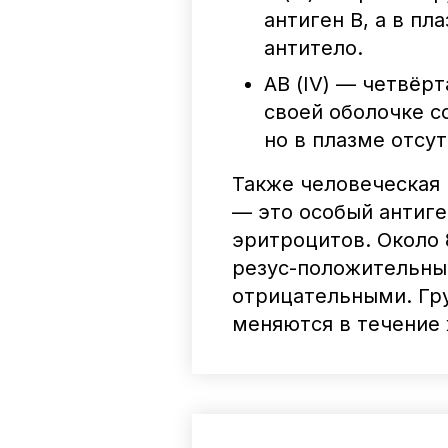
антиген В, а в пл
антитело.
АВ (IV) — четвёрт
своей оболочке со
но в плазме отсу
Также человеческая 
— это особый антиге
эритроцитов. Около
резус-положительным
отрицательными. Гру
меняются в течение 