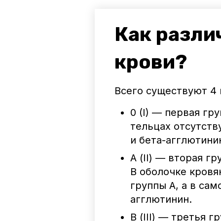
Как разли
крови?
Всего существуют 4 
0 (I) — первая гр
тельцах отсутств
и бета-агглютини
А (II) — вторая г
В оболочке кровя
группы А, а в сам
агглютинин.
В (III) — третья 