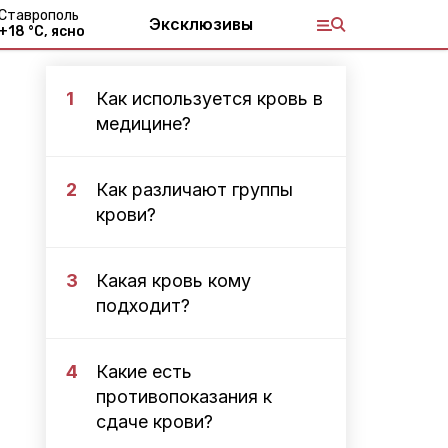
Ставрополь
Эксклюзивы
+
18
°С,
ясно
1
Как используется кровь в
медицине?
2
Как различают группы
крови?
3
Какая кровь кому
подходит?
4
Какие есть
противопоказания к
сдаче крови?