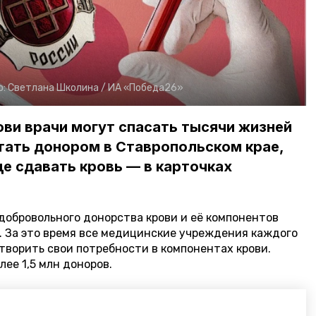
о:
Светлана Школина /
ИА «Победа26»
ви врачи могут спасать тысячи жизней
стать донором в Ставропольском крае,
де сдавать кровь — в карточках
добровольного донорства крови и её компонентов
у. За это время все медицинские учреждения каждого
творить свои потребности в компонентах крови.
ее 1,5 млн доноров.