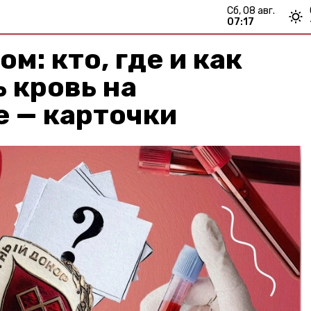
сб, 08 авг.
07:17
м: кто, где и как
 кровь на
 — карточки