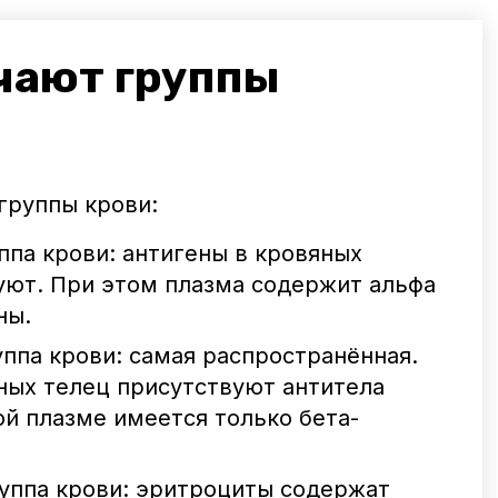
чают группы
группы крови:
уппа крови: антигены в кровяных
уют. При этом плазма содержит альфа
ны.
руппа крови: самая распространённая.
ных телец присутствуют антитела
ой плазме имеется только бета-
группа крови: эритроциты содержат