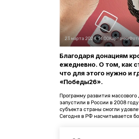
23 марта 2024, 14:00
Карточки
Фот
Благодаря донациям кро
ежедневно. О том, как 
что для этого нужно и г
«Победы26».
Программу развития массового 
запустили в России в 2008 год
субъекта страны смогли удовле
Сегодня в РФ насчитывается бол