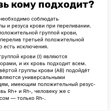
вь кому подходит?
 необходимо соблюдать
ы и резуса крови при переливании.
положительной группой крови,
 перелив третьей положительной
о есть исключения.
группой крови (I) являются
рами, и их кровь подходит всем.
ёртой группы крови (AB) подойдёт
являются универсальными
дям, имеющим положительный резус-
вь Rh+ и Rh-, человеку же с
сом — только Rh-.