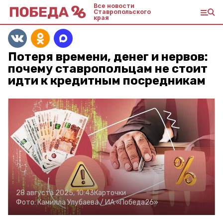
Все новости
Ставропольского
края
Потеря времени, денег и нервов:
почему ставропольцам не стоит
идти к кредитным посредникам
28 августа 2025, 10:43
Карточки
Фото:
Камилла Улубаева /
ИА «Победа26»