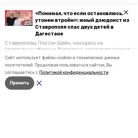
«Понимал, что если остановлюсь,
утонем втроём»: юный дзюдоист из
Ставрополя спас двух детей в
Дагестане
Ставрополец Платон Шейн, находясь на
спортивных сборах в Дегестане, увидел тонущих в
Каспийском море детей и бросился на помощь. По
Сайт использует файлы cookies и технических данных
возвращении домой, отважного мальчика
посетителей.
Продолжая пользоваться сайтом, Вы
пригласили в министерство образования края и
соглашаетесь с
Политикой конфиденциальности
Разделы
наградили. Корреспондент «Победы26» пообщался
Новости
Принять
с юным героем.
Статьи
Фоторепортажи
Видеосюжеты
Подкасты
Обращения в редакцию
Эксклюзивы