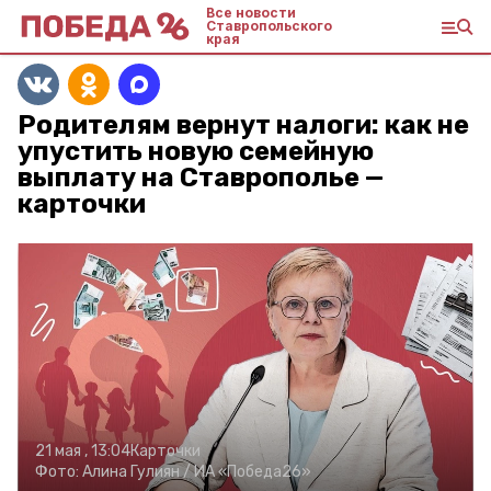
Все новости
Ставропольского
края
Родителям вернут налоги: как не
упустить новую семейную
выплату на Ставрополье —
карточки
21 мая , 13:04
Карточки
Фото:
Алина Гулиян /
ИА «Победа26»