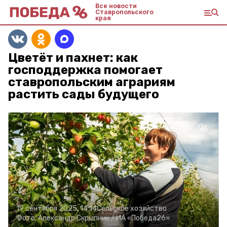
Все новости
Ставропольского
края
Цветёт и пахнет: как
господдержка помогает
ставропольским аграриям
растить сады будущего
19 сентября 2025, 14:14
Сельское хозяйство
Фото:
Александр Скрыпник /
ИА «Победа26»