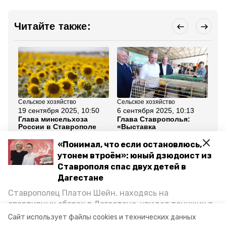
Читайте также:
Сельское хозяйство
Сельское хозяйство
Сел
19 сентября 2025, 10:50
6 сентября 2025, 10:13
4 
Глава минсельхоза
Глава Ставрополья:
Бо
России в Ставрополе
«Выставка
ку
объявила о
«Урожай-2025» — одно
уб
модернизации
из главных событий в
Ст
«Понимал, что если остановлюсь,
сельхозколледжей
крае»
утонем втроём»: юный дзюдоист из
Ставрополя спас двух детей в
Все новости
Дагестане
Ставрополец Платон Шейн, находясь на
яблоки
изобильненский округ
спортивных сборах в Дегестане, увидел тонущих в
Каспийском море детей и бросился на помощь. По
Сайт использует файлы cookies и технических данных
закладка садов