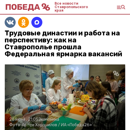
Все новости
Ставропольского
края
Трудовые династии и работа на
перспективу: как на
Ставрополье прошла
Федеральная ярмарка вакансий
26 июня , 21:05
Экономика
Фото:
Артём Хорошилов /
ИА «Победа26»