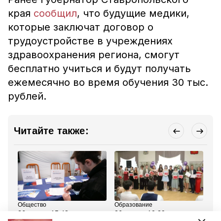
края
сообщил
, что будущие медики,
которые заключат договор о
трудоустройстве в учреждениях
здравоохранения региона, смогут
бесплатно учиться и будут получать
ежемесячно во время обучения 30 тыс.
рублей.
Читайте также:
Общество
Образование
Об
26 июня , 15:48
26 июня , 10:29
3 