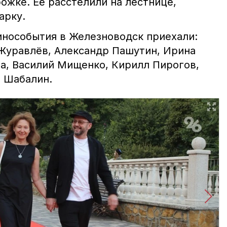
ожке. Её расстелили на лестнице,
арку.
инособытия в Железноводск приехали:
 Журавлёв, Александр Пашутин, Ирина
ма, Василий Мищенко, Кирилл Пирогов,
м Шабалин.