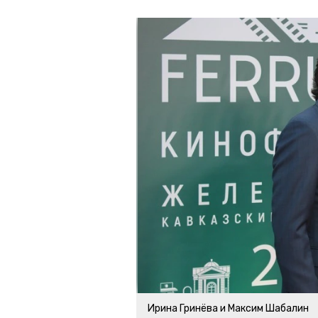
Ирина Гринёва и Максим Шабалин