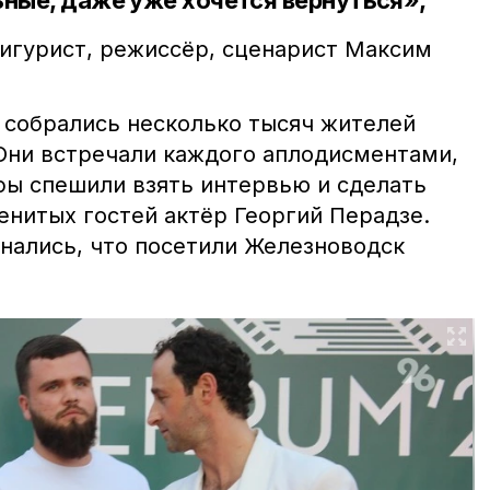
ьные, даже уже хочется вернуться»,
игурист, режиссёр, сценарист
Максим
 собрались несколько тысяч жителей
Они встречали каждого аплодисментами,
фы спешили взять интервью и сделать
енитых гостей актёр Георгий Перадзе.
нались, что посетили Железноводск