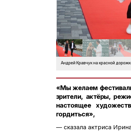
Андрей Кравчук на красной дорожк
«Мы желаем фестивалю 
зрители, актёры, реж
настоящее художест
гордиться»,
— сказала актриса Ирина