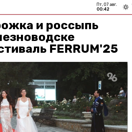
пт, 07 авг.
00:42
рожка и россыпь
лезноводске
стиваль FERRUM'25