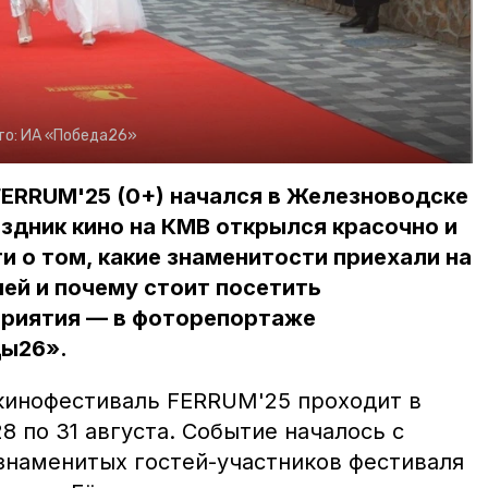
то:
ИА «Победа26»
ERRUM'25 (0+) начался в Железноводске
аздник кино на КМВ открылся красочно и
 о том, какие знаменитости приехали на
лей и почему стоит посетить
риятия — в фоторепортаже
ды26».
кинофестиваль FERRUM'25 проходит в
8 по 31 августа. Событие началось с
знаменитых гостей-участников фестиваля