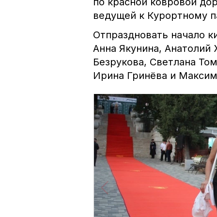
по красной ковровой дор
ведущей к Курортному п
Отпраздновать начало к
Анна Якунина, Анатолий
Безрукова, Светлана То
Ирина Гринёва и Макси