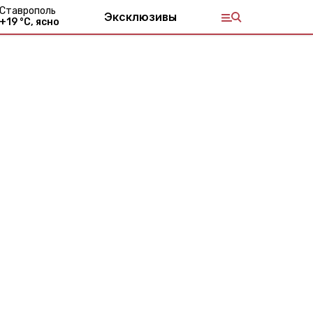
Ставрополь
Эксклюзивы
+
19
°С,
ясно