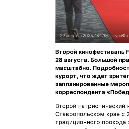
29 августа 2025, 13:17
Культура
Фо
Второй кинофестиваль F
28 августа. Большой пр
масштабно. Подробности
курорт, что ждёт зрите
запланированные мероп
корреспондента «Побе
Второй патриотический 
Ставропольском крае с 2
традиционного прохода 