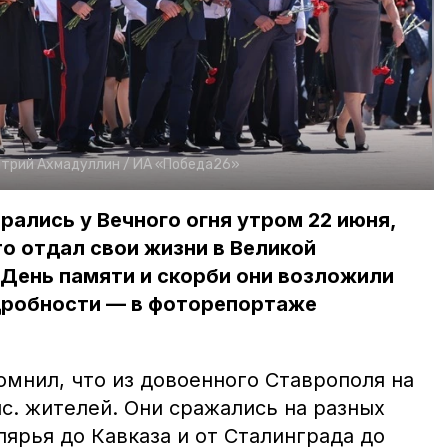
трий Ахмадуллин /
ИА «Победа26»
ались у Вечного огня утром 22 июня,
то отдал свои жизни в Великой
 День памяти и скорби они возложили
дробности — в фоторепортаже
мнил, что из довоенного Ставрополя на
с. жителей. Они сражались на разных
лярья до Кавказа и от Сталинграда до