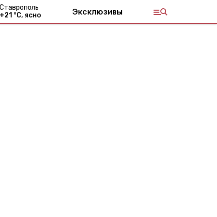
Ставрополь
Эксклюзивы
+
21
°С,
ясно