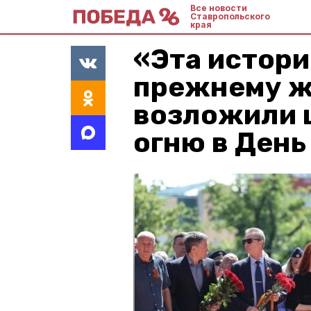
Все новости
Ставропольского
края
«Эта истори
прежнему ж
возложили 
огню в День