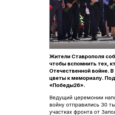
22 июня , 16:53
Общество
Фото:
Дми
Жители Ставрополя собр
чтобы вспомнить тех, к
Отечественной войне. В
цветы к мемориалу. По
«Победы26».
Ведущий церемонии напо
войну отправились 30 ты
участках фронта от Запо