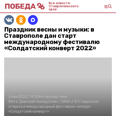
Все новости
Ставропольского
края
Праздник весны и музыки: в
Ставрополе дан старт
международному фестивалю
«Солдатский конверт 2022»
2 мая 2022, 14:10
Фоторепортажи
Фото:
Дмитрий Ахмадуллин /
СКИА //
В Ставрополе
открылся международный фестиваль-конкурс
«Солдатский конверт»