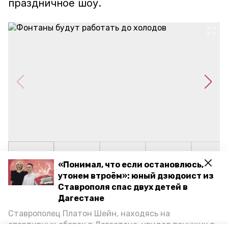
праздничное шоу.
«Понимал, что если остановлюсь,
утонем втроём»: юный дзюдоист из
Фонтаны будут работать до холодов
Ставрополя спас двух детей в
Фото: Дмитрий Ахмадуллин / СКИА
Дагестане
Ставрополец Платон Шейн, находясь на
спортивных сборах в Дегестане, увидел тонущих в
солдатский конверт
фестиваль