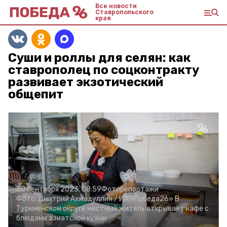
Все новости
Ставропольского
края
Суши и роллы для селян: как
ставрополец по соцконтракту
развивает экзотический
общепит
30 сентября 2023, 08:59
Фоторепортажи
Фото:
Дмитрий Ахмадуллин /
ИА «Победа26»
В
Туркменском округе местный житель открывает кафе с
блюдами азиатской кухни