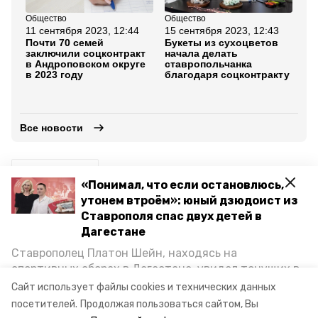
Общество
Общество
Об
11 сентября 2023, 12:44
15 сентября 2023, 12:43
11
Почти 70 семей
Букеты из сухоцветов
Си
заключили соцконтракт
начала делать
пр
в Андроповском округе
ставропольчанка
со
в 2023 году
благодаря соцконтракту
ра
по
Ст
Все новости
соцконтракт
«Понимал, что если остановлюсь,
утонем втроём»: юный дзюдоист из
губернатор владимир владимиров
Ставрополя спас двух детей в
Дагестане
минтруда и соцзащиты ск
туркменский округ
Ставрополец Платон Шейн, находясь на
развитие предпринимательства
спортивных сборах в Дегестане, увидел тонущих в
Каспийском море детей и бросился на помощь. По
Сайт использует файлы cookies и технических данных
социальная поддержка
возвращении домой, отважного мальчика
посетителей.
Продолжая пользоваться сайтом, Вы
пригласили в министерство образования края и