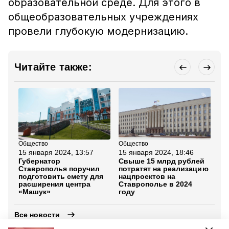
образовательной среде. Для этого в
общеобразовательных учреждениях
провели глубокую модернизацию.
Читайте также:
Общество
Общество
Об
15 января 2024, 13:57
15 января 2024, 18:46
16
Губернатор
Свыше 15 млрд рублей
Ст
Ставрополья поручил
потратят на реализацию
по
подготовить смету для
нацпроектов на
на
расширения центра
Ставрополье в 2024
ст
«Машук»
году
до
Все новости