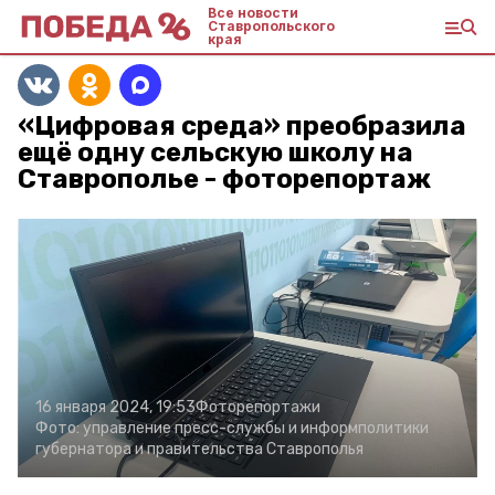
Все новости
Ставропольского
края
«Цифровая среда» преобразила
ещё одну сельскую школу на
Ставрополье - фоторепортаж
16 января 2024, 19:53
Фоторепортажи
Фото:
управление пресс-службы и информполитики
губернатора и правительства Ставрополья