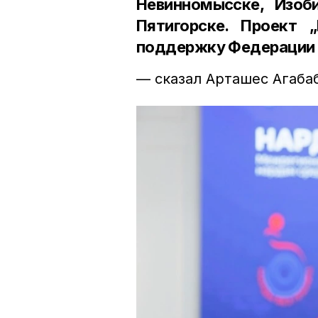
Невинномысске, Изоб
Пятигорске. Проект 
поддержку Федерации 
— сказал Арташес Агаба