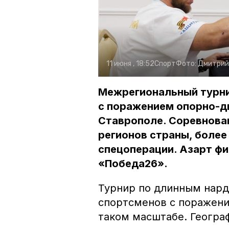
11 июня , 18:52
Спорт
Фото:
Дмитрий
Межрегиональный турни
с поражением опорно-д
Ставрополе. Соревнован
регионов страны, более
спецоперации. Азарт ф
«Победа26».
Турнир по длинным нард
спортсменов с поражени
таком масштабе. Геогра