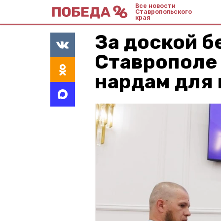
Все новости
Ставропольского
края
За доской бе
Ставрополе
нардам для