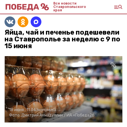
Все новости
Ставропольского
края
Яйца, чай и печенье подешевели
на Ставрополье за неделю с 9 по
15 июня
18 июня , 11:34
Экономика
Фото:
Дмитрий Ахмадуллин /
ИА «Победа26