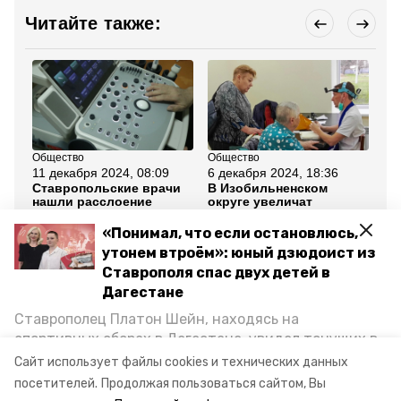
Читайте также:
Общество
Общество
Об
11 декабря 2024, 08:09
6 декабря 2024, 18:36
10
Ставропольские врачи
В Изобильненском
Пр
нашли расслоение
округе увеличат
гу
аневризмы брюшной
количество выездов
Ст
аорты и спасли
мобильных бригад
17
«Понимал, что если остановлюсь,
пациента
врачей
утонем втроём»: юный дзюдоист из
Ставрополя спас двух детей в
Все новости
Дагестане
Ставрополец Платон Шейн, находясь на
ставропольский край
медицина
спортивных сборах в Дегестане, увидел тонущих в
Каспийском море детей и бросился на помощь. По
Сайт использует файлы cookies и технических данных
вакцинация
возвращении домой, отважного мальчика
посетителей.
Продолжая пользоваться сайтом, Вы
пригласили в министерство образования края и