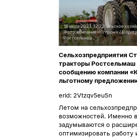
18 июля 2023, 12:22
Сельское хозя
Фото:
компания «Югпром» /
В прог
Ростсельмаш
Сельхозпредприятия Ст
тракторы Ростсельмаш 
сообщению компании «Ю
льготному предложению
erid: 2Vtzqv5eu5n
Летом на сельхозпредпр
возможностей. Именно в
задумываются о расшире
оптимизировать работу 