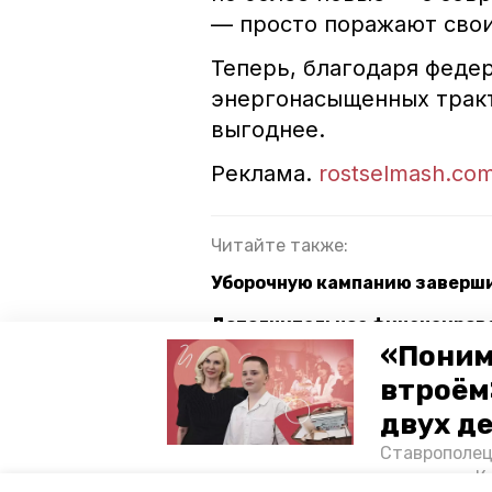
— просто поражают сво
Теперь, благодаря феде
энергонасыщенных трак
выгоднее.
Реклама.
rostselmash.co
Читайте также:
Уборочную кампанию заверши
Дополнительное финансирова
Ставрополье
«Поним
втроём
двух д
сельское хозяйство
ставро
Ставрополец
тонущих в К
Авторы:
Вера Киянская