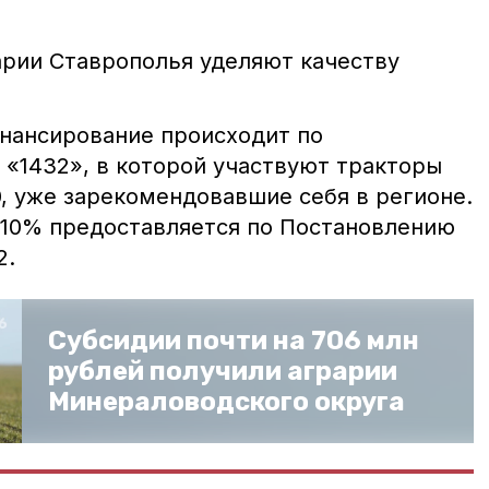
рии Ставрополья уделяют качеству
нансирование происходит по
«1432», в которой участвуют тракторы
, уже зарекомендовавшие себя в регионе.
10% предоставляется по Постановлению
2.
Субсидии почти на 706 млн
рублей получили аграрии
Минераловодского округа