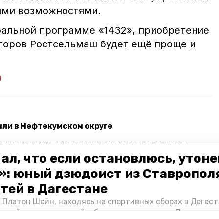
ими возможностями.
ральной программе «1432», приобретение
торов Ростсельмаш будет ещё проще и
m
ли в Нефтекумском округе
ние выделят для господдержки аграриев на
ал, что если остановлюсь, утон
»: юный дзюдоист из Ставропол
етей в Дагестане
польский край
 Платон Шейн, находясь на спортивных сборах в Дегест
аспийском море детей и бросился на помощь. По возвра