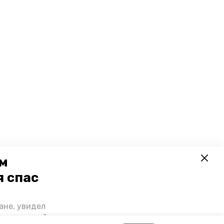
ем
я спас
ане, увидел
щении домой,