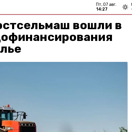
пт, 07 авг.
14:27
остсельмаш вошли в
дофинансирования
олье