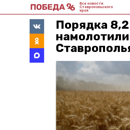
Все новости
Ставропольского
края
Порядка 8,2
намолотили
Ставрополья