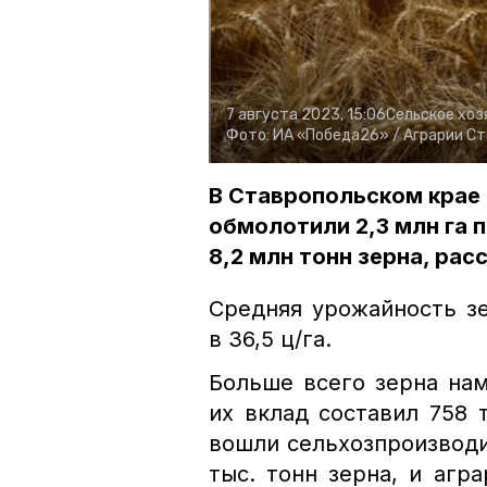
7 августа 2023, 15:06
Сельское хоз
Фото:
ИА «Победа26» /
Аграрии Ст
В Ставропольском крае
обмолотили 2,3 млн га 
8,2 млн тонн зерна, рас
Средняя урожайность зе
в 36,5 ц/га.
Больше всего зерна на
их вклад составил 758 
вошли сельхозпроизводи
тыс. тонн зерна, и агр