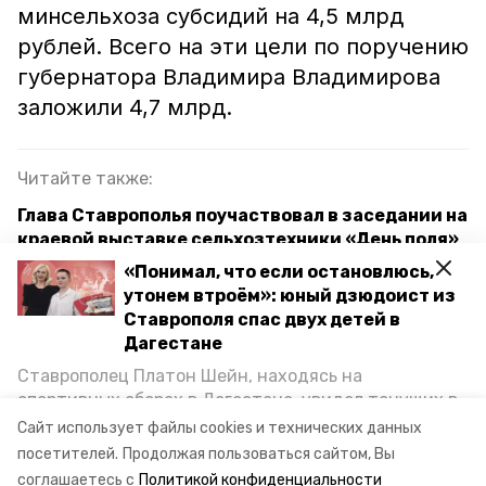
минсельхоза субсидий на 4,5 млрд
рублей. Всего на эти цели по поручению
губернатора Владимира Владимирова
заложили 4,7 млрд.
Читайте также:
Глава Ставрополья поучаствовал в заседании на
краевой выставке сельхозтехники «День поля»
«Понимал, что если остановлюсь,
Губернатор Владимиров: для прививочной
утонем втроём»: юный дзюдоист из
кампании на Ставрополье достаточно вакцин от
Ставрополя спас двух детей в
гриппа
Дагестане
Ставрополец Платон Шейн, находясь на
спортивных сборах в Дегестане, увидел тонущих в
ставропольский край
уборка свёклы
Каспийском море детей и бросился на помощь. По
Сайт использует файлы cookies и технических данных
возвращении домой, отважного мальчика
сельское хозяйство
посетителей.
Продолжая пользоваться сайтом, Вы
пригласили в министерство образования края и
соглашаетесь с
Политикой конфиденциальности