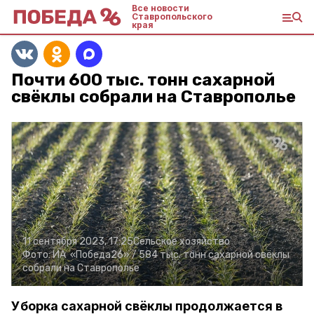
Все новости
Ставропольского
края
Почти 600 тыс. тонн сахарной
свёклы собрали на Ставрополье
11 сентября 2023, 17:25
Сельское хозяйство
Фото:
ИА «Победа26» /
584 тыс. тонн сахарной свёклы
собрали на Ставрополье
Уборка сахарной свёклы продолжается в