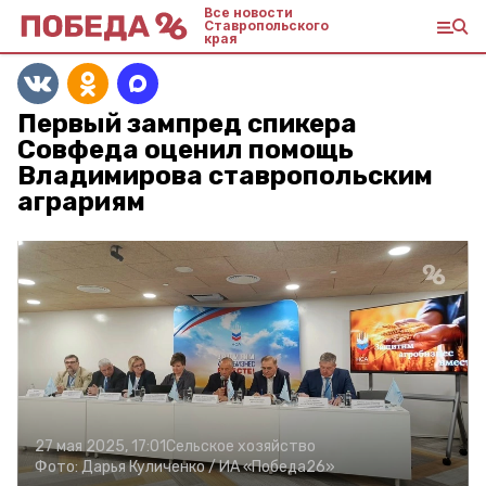
Все новости
Ставропольского
края
Первый зампред спикера
Совфеда оценил помощь
Владимирова ставропольским
аграриям
27 мая 2025, 17:01
Сельское хозяйство
Фото:
Дарья Куличенко /
ИА «Победа26»