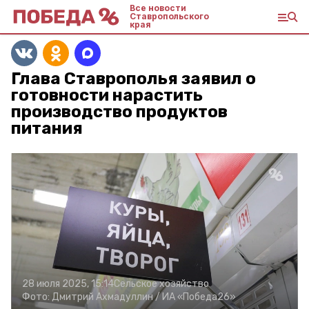
Все новости
Ставропольского
края
Глава Ставрополья заявил о
готовности нарастить
производство продуктов
питания
28 июля 2025, 15:14
Сельское хозяйство
Фото:
Дмитрий Ахмадуллин /
ИА «Победа26»