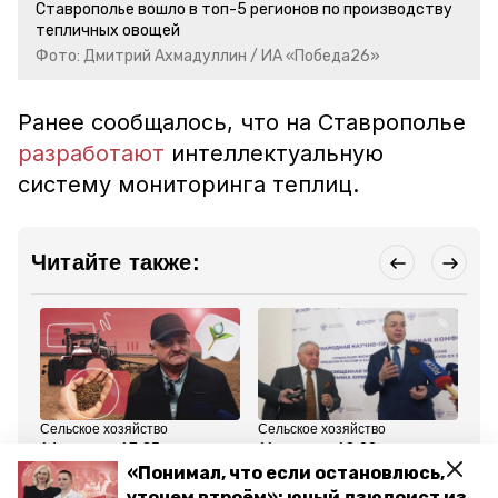
Ставрополье вошло в топ-5 регионов по производству
тепличных овощей
Фото: Дмитрий Ахмадуллин / ИА «Победа26»
Ранее сообщалось, что на Ставрополье
разработают
интеллектуальную
систему мониторинга теплиц.
Читайте также:
Сельское хозяйство
Сельское хозяйство
Сел
14 марта , 17:35
11 марта , 13:02
14
Ждут осадков, вносят
Глава Ставрополья: С
Пр
«Понимал, что если остановлюсь,
удобрения, пробуют
НИЦ Курчатова
от
утонем втроём»: юный дзюдоист из