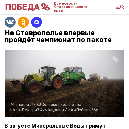
Все новости
Ставропольского
края
На Ставрополье впервые
пройдёт чемпионат по пахоте
24 апреля , 17:33
Сельское хозяйство
Фото:
Дмитрий Ахмадуллин /
ИА «Победа26»
В августе Минеральные Воды примут