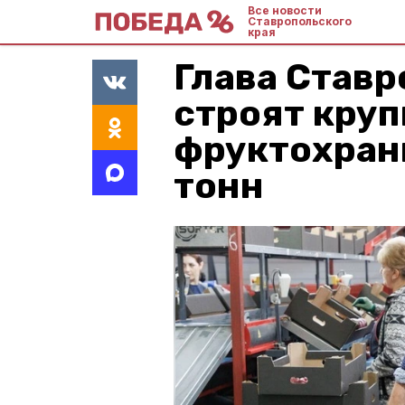
Все новости
Ставропольского
края
Глава Ставр
строят кру
фруктохран
тонн