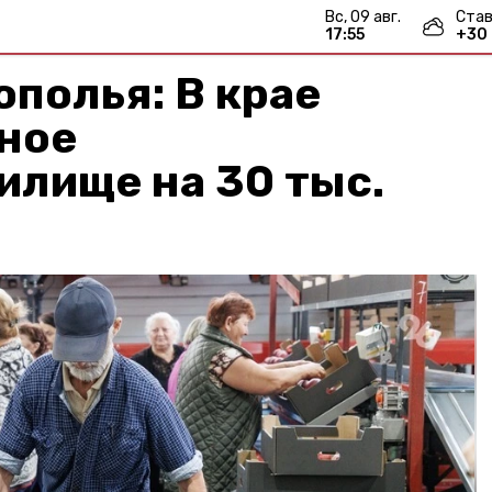
вс, 09 авг.
Став
17:55
+
30
ополья: В крае
пное
илище на 30 тыс.