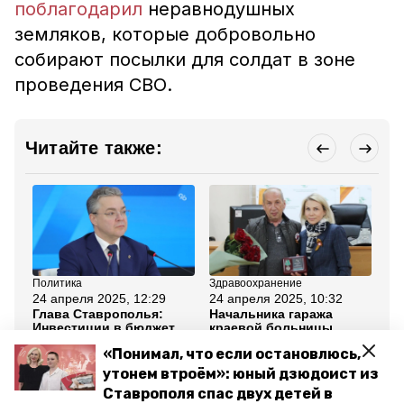
поблагодарил
неравнодушных
земляков, которые добровольно
собирают посылки для солдат в зоне
проведения СВО.
Читайте также:
Политика
Здравоохранение
Об
24 апреля 2025, 12:29
24 апреля 2025, 10:32
22
Глава Ставрополья:
Начальника гаража
Ст
Инвестиции в бюджет
краевой больницы
др
помогут реализовать
Ставрополья наградили
по
«Понимал, что если остановлюсь,
наказы граждан
за активную помощь
СВ
СВО
утонем втроём»: юный дзюдоист из
Ставрополя спас двух детей в