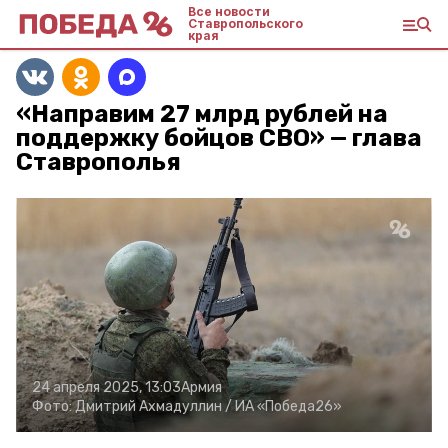
Все новости
Ставропольского
края
«Направим 27 млрд рублей на
поддержку бойцов СВО» — глава
Ставрополья
24 апреля 2025, 13:03
Армия
Фото:
Дмитрий Ахмадуллин /
ИА «Победа26»