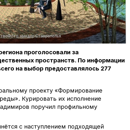
ство
Фото:
миндор Ставрополья
 региона проголосовали за
щественных пространств. По информации
сего на выбор предоставлялось 277
еральному проекту «Формирование
реды». Курировать их исполнение
ладимиров поручил профильному
чнётся с наступлением подходящей