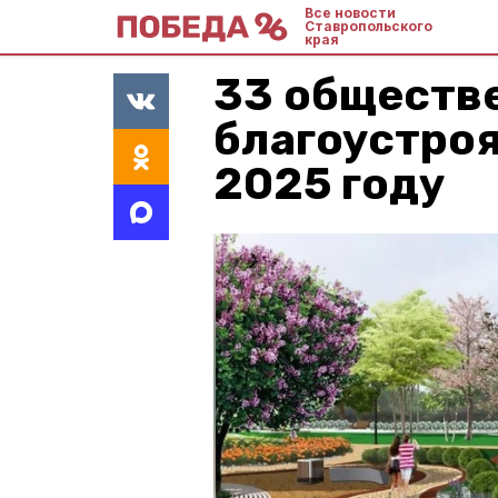
Все новости
Ставропольского
края
33 обществ
благоустроя
2025 году