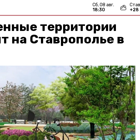
сб, 08 авг.
Став
18:30
+
28
енные территории
т на Ставрополье в