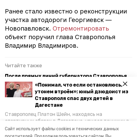
Ранее стало известно о реконструкции
участка автодороги Георгиевск —
Новопавловск.
Отремонтировать
объект поручил глава Ставрополья
Владимир Владимиров.
Читайте также
После прямых линий губернатора Ставрополья
отработано более 12,5 тыс. обращений
«Понимал, что если остановлюсь,
утонем втроём»: юный дзюдоист из
Около 1 тыс. обращений отправили
Ставрополя спас двух детей в
ставропольцы на прямую линию губернатора
Дагестане
В Ставрополе начали уборку улиц и ремонт дорог
Ставрополец Платон Шейн, находясь на
спортивных сборах в Дегестане, увидел тонущих в
Каспийском море детей и бросился на помощь. По
Сайт использует файлы cookies и технических данных
ремонт
дорога
город благодарный
возвращении домой, отважного мальчика
посетителей.
Продолжая пользоваться сайтом, Вы