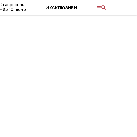
Ставрополь
Эксклюзивы
+
25
°С,
ясно