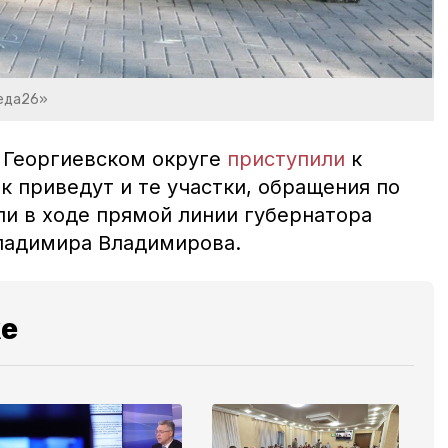
беда26»
в Георгиевском округе
приступили
к
к приведут и те участки, обращения по
ли в ходе прямой линии губернатора
 Владимира Владимирова.
же