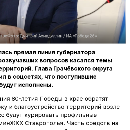
ство
Фото:
Дмитрий Ахмадуллин /
ИА «Победа26»
ялась прямая линия губернатора
прозвучавших вопросов касался темы
рриторий. Глава Грачёвского округа
л в соцсетях, что поступившие
будут исполнены.
ния 80-летия Победы в крае обратят
рку и благоустройство территорий возле
сс будут курировать профильные
 минЖКХ Ставрополья. Часть средств на