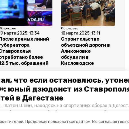
Общество
Общество
19 марта 2025, 13:34
18 марта 2025, 13:11
После прямых линий
Строительство
губернатора
объездной дороги в
Ставрополья
Аликоновке
отработано более
обсудили в
12,5 тыс. обращений
Кисловодске
ал, что если остановлюсь, утон
»: юный дзюдоист из Ставропол
етей в Дагестане
уга
 Платон Шейн, находясь на спортивных сборах в Дегест
аспийском море детей и бросился на помощь. По возвра
ира владимирова
альчика пригласили в министерство образования края и
посетителей.
Продолжая пользоваться сайтом, Вы соглашаетесь 
нт «Победы26» пообщался с юным героем.