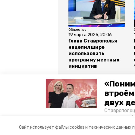
Общество
19 марта 2025, 20:06
Глава Ставрополья
нацелил шире
использовать
программу местных
инициатив
«Поним
Все новости
втроём
двух д
благоустройство грачевского окр
Ставрополец
тонущих в К
прямая линия губернатора владим
отважного м
Сайт использует файлы cookies и технических данных 
Корреспонде