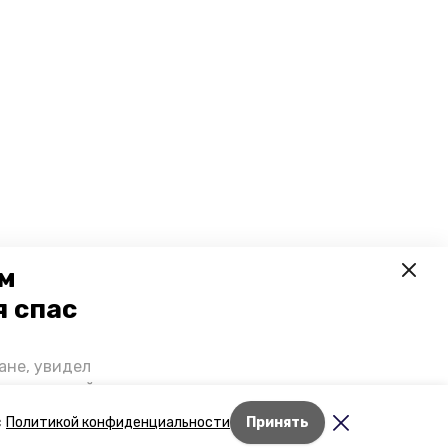
ем
я спас
ане, увидел
щении домой,
 наградили.
Лента новостей
с
Политикой конфиденциальности
Принять