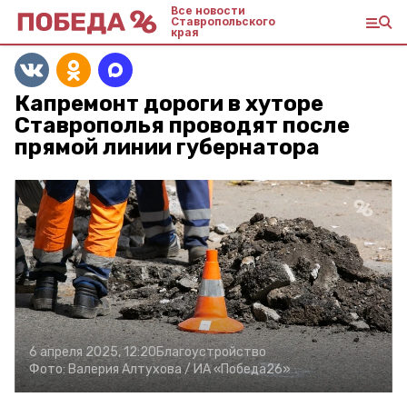
Все новости
Ставропольского
края
Капремонт дороги в хуторе
Ставрополья проводят после
прямой линии губернатора
6 апреля 2025, 12:20
Благоустройство
Фото:
Валерия Алтухова /
ИА «Победа26»