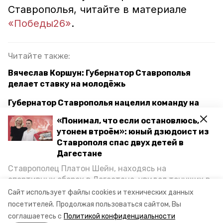
Ставрополья, читайте в материале
«Победы26»
.
Читайте также:
Вячеслав Коршун: Губернатор Ставрополья
делает ставку на молодёжь
Губернатор Ставрополья нацелил команду на
совместную работу с депутатами
«Понимал, что если остановлюсь,
утонем втроём»: юный дзюдоист из
Губернатор Ставрополья: Приоритетом
Ставрополя спас двух детей в
остаётся выполнение наказов избирателей
Дагестане
Ставрополец Платон Шейн, находясь на
ремонт дорог
миндор ск
спортивных сборах в Дегестане, увидел тонущих в
Каспийском море детей и бросился на помощь. По
Сайт использует файлы cookies и технических данных
губернатор ставрополья владимир владимиров
возвращении домой, отважного мальчика
посетителей.
Продолжая пользоваться сайтом, Вы
пригласили в министерство образования края и
соглашаетесь с
Политикой конфиденциальности