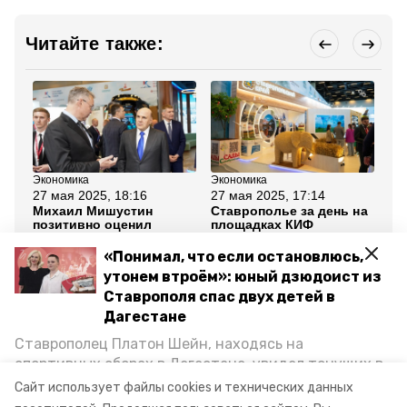
Читайте также:
Экономика
Экономика
Об
27 мая 2025, 18:16
27 мая 2025, 17:14
27
Михаил Мишустин
Ставрополье за день на
Ал
позитивно оценил
площадках КИФ
Ст
реализацию прорывных
заключило восемь
по
проектов на
соглашений
бл
«Понимал, что если остановлюсь,
Ставрополье
ку
утонем втроём»: юный дзюдоист из
Ставрополя спас двух детей в
Все новости
Дагестане
Ставрополец Платон Шейн, находясь на
киф-2025
михаил мишустин
спортивных сборах в Дегестане, увидел тонущих в
Каспийском море детей и бросился на помощь. По
Сайт использует файлы cookies и технических данных
минеральные воды
возвращении домой, отважного мальчика