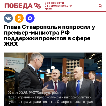
Все новости
Ставропольского
края
Глава Ставрополья попросил у
премьер-министра РФ
поддержки проектов в сфере
ЖКХ
27 мая 2025, 19:37
Благоустройство
Фото:
Управление пресс-службы и информполитики
губернатора и правительства Ставропольского края