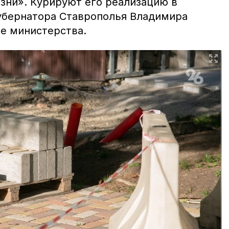
зни». Курируют его реализацию в
убернатора Ставрополья Владимира
е министерства.