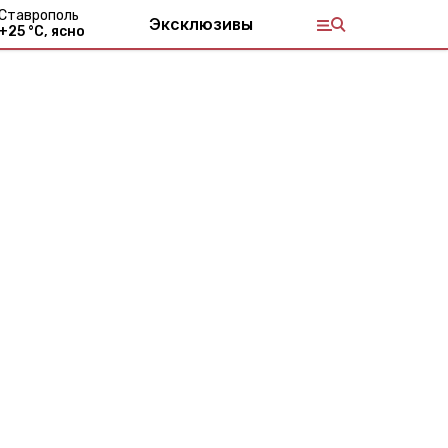
Ставрополь
Эксклюзивы
+
25
°С,
ясно