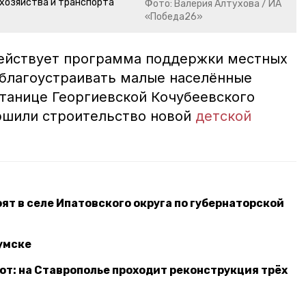
хозяйства и транспорта
Фото: Валерия Алтухова / ИА
«Победа26»
действует программа поддержки местных
благоустраивать малые населённые
станице Георгиевской Кочубеевского
ершили строительство новой
детской
т в селе Ипатовского округа по губернаторской
умске
от: на Ставрополье проходит реконструкция трёх