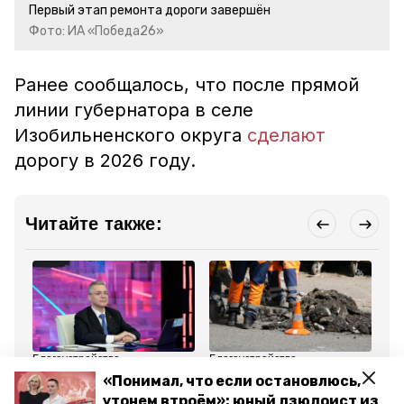
Первый этап ремонта дороги завершён
Фото: ИА «Победа26»
Ранее сообщалось, что после прямой
линии губернатора в селе
Изобильненского округа
сделают
дорогу в 2026 году.
Читайте также:
Благоустройство
Благоустройство
Об
15 июля 2025, 20:03
17 июля 2025, 12:56
29
«Понимал, что если остановлюсь,
Губернатор Владимиров
Дорогу в посёлке
Ре
утонем втроём»: юный дзюдоист из
считает необходимым
Кировского округа
ре