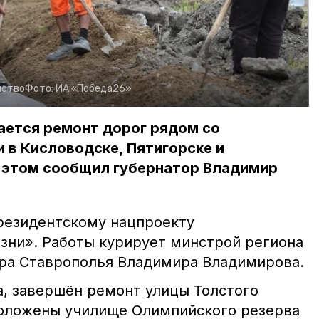
йство
Фото:
ИА «Победа26»
ается ремонт дорог рядом со
 в Кисловодске, Пятигорске и
 этом сообщил губернатор Владимир
резидентскому нацпроекту
зни». Работы курирует минстрой региона
ра Ставрополья Владимира Владимирова.
а, завершён ремонт улицы Толстого
положены училище Олимпийского резерва