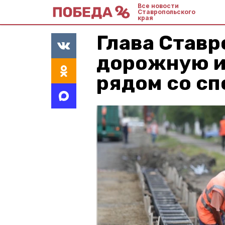
Все новости
Ставропольского
края
Глава Ставр
дорожную и
рядом со с