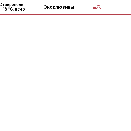
Ставрополь
Эксклюзивы
+
18
°С,
ясно