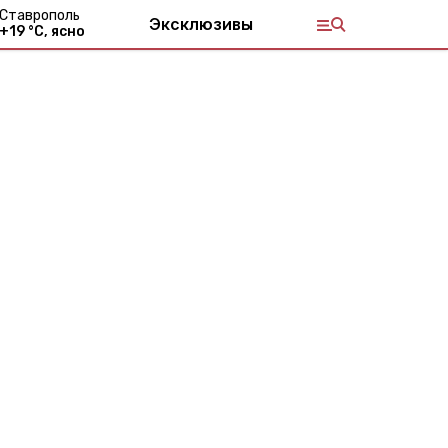
Ставрополь
Эксклюзивы
+
19
°С,
ясно