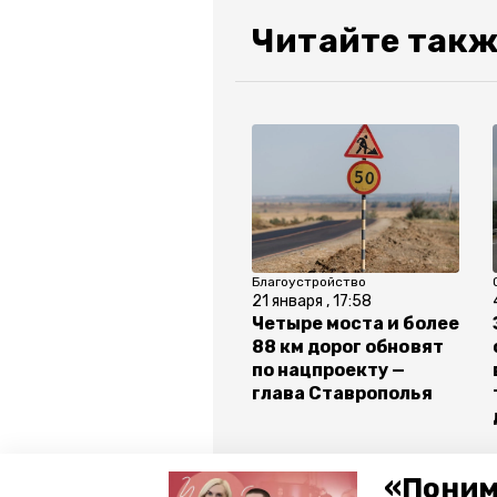
Читайте такж
Благоустройство
21 января , 17:58
Четыре моста и более
88 км дорог обновят
по нацпроекту —
глава Ставрополья
Все новости
«Поним