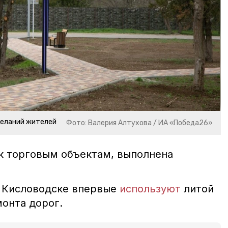
желаний жителей
Фото: Валерия Алтухова / ИА «Победа26»
к торговым объектам, выполнена
в Кисловодске впервые
используют
литой
монта дорог.