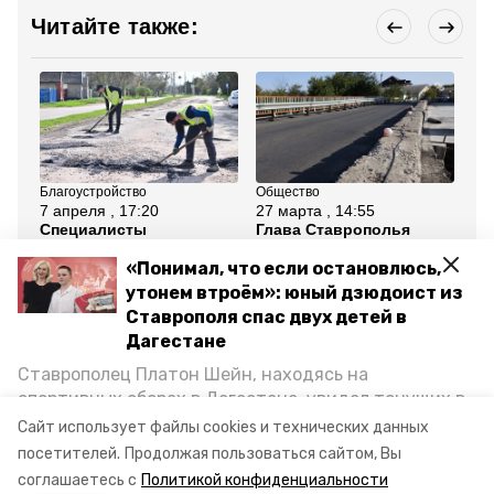
Читайте также:
Благоустройство
Общество
Об
7 апреля , 17:20
27 марта , 14:55
5 
Специалисты
Глава Ставрополья
По
продолжают ямочный
поручил просчитать
до
ремонт дорог в
стоимость ремонта
тр
«Понимал, что если остановлюсь,
Будённовске
дороги в Минводах
не
утонем втроём»: юный дзюдоист из
Ставрополя спас двух детей в
Все новости
Дагестане
Ставрополец Платон Шейн, находясь на
ставропольский край
ремонт дорог
спортивных сборах в Дегестане, увидел тонущих в
Каспийском море детей и бросился на помощь. По
Сайт использует файлы cookies и технических данных
миндор
возвращении домой, отважного мальчика
посетителей.
Продолжая пользоваться сайтом, Вы
пригласили в министерство образования края и
соглашаетесь с
Политикой конфиденциальности